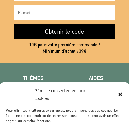
Obtenir le code
10€ pour votre première commande !
Minimum d’achat : 39€
THÈMES
AIDES
Poster photo
FAQ
Gérer le consentement aux
Les villes
CGV
cookies
Portrait
Confidentialité
Film & Série
Pour offrir les meilleures expériences, nous utilisons des des cookies. Le
fait de ne pas consentir ou de retirer son consentement peut avoir un effet
négatif sur certaine fonctions.
CONTACT