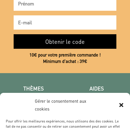
Obtenir le code
10€ pour votre première commande !
Minimum d’achat : 39€
THÈMES
AIDES
Poster photo
FAQ
Gérer le consentement aux
Les villes
CGV
cookies
Portrait
Confidentialité
Film & Série
Pour offrir les meilleures expériences, nous utilisons des des cookies. Le
fait de ne pas consentir ou de retirer son consentement peut avoir un effet