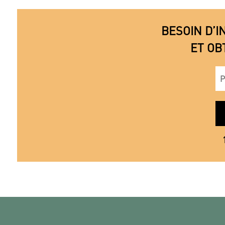
BESOIN D’I
ET OB