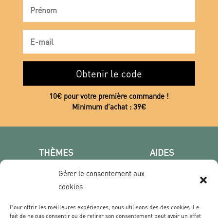
Obtenir le code
10€ pour votre première commande !
Minimum d’achat : 39€
THÈMES
AIDES
Poster photo
FAQ
Gérer le consentement aux
Les villes
CGV
cookies
Portrait
Confidentialité
Film & Série
Pour offrir les meilleures expériences, nous utilisons des des cookies. Le
fait de ne pas consentir ou de retirer son consentement peut avoir un effet