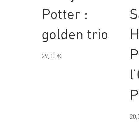
Potter :
S
golden trio
H
P
29,00
€
l
P
20,