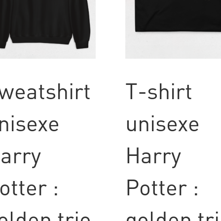
weatshirt
T-shirt
nisexe
unisexe
arry
Harry
otter :
Potter :
olden trio
golden tr