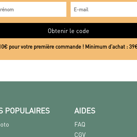
Obtenir le code
10€ pour votre première commande ! Minimum d’achat : 39
S POPULAIRES
AIDES
hoto
FAQ
CGV