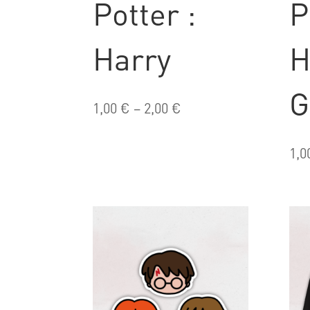
Potter :
P
Harry
H
G
1,00
€
–
2,00
€
1,0