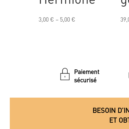
3,00
€
–
5,00
€
39,
Paiement
sécurisé
BESOIN D’I
ET OB