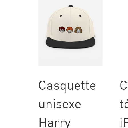
Casquette
C
unisexe
t
Harry
i