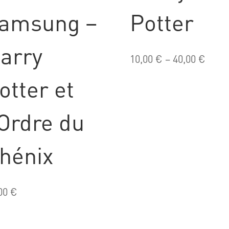
amsung –
Potter
arry
10,00
€
–
40,00
€
otter et
’Ordre du
hénix
00
€