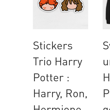
Stickers
S
Trio Harry
u
Potter :
H
Harry, Ron,
P
Hermione
g