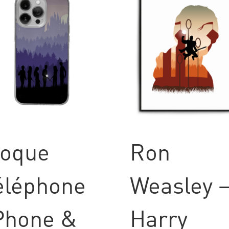
oque
Ron
éléphone
Weasley 
Phone &
Harry