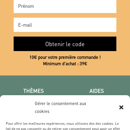
Obtenir le code
10€ pour votre première commande !
Minimum d’achat : 39€
THÈMES
AIDES
Poster photo
FAQ
Gérer le consentement aux
Les villes
CGV
cookies
Portrait
Confidentialité
Film & Série
Pour offrir les meilleures expériences, nous utilisons des des cookies. Le
fait de ne pas consentir ou de retirer son consentement peut avoir un effet