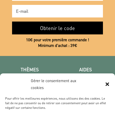
Obtenir le code
10€ pour votre première commande !
Minimum d’achat : 39€
THÈMES
AIDES
Poster photo
FAQ
Gérer le consentement aux
Les villes
CGV
cookies
Portrait
Confidentialité
Film & Série
Pour offrir les meilleures expériences, nous utilisons des des cookies. Le
fait de ne pas consentir ou de retirer son consentement peut avoir un effet
négatif sur certaine fonctions.
CONTACT