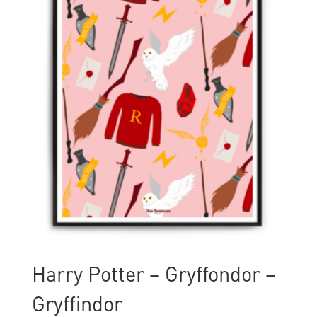
Harry Potter – Gryffondor –
Gryffindor