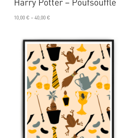
Harry Potter – Poufsouffle
10,00
€
–
40,00
€