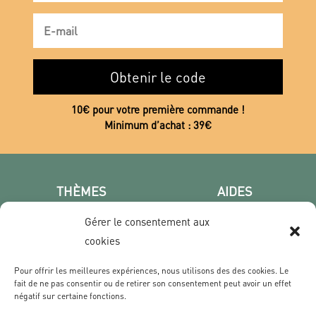
Obtenir le code
10€ pour votre première commande !
Minimum d’achat : 39€
THÈMES
AIDES
Poster photo
FAQ
Gérer le consentement aux
Les villes
CGV
cookies
Portrait
Confidentialité
Film & Série
Pour offrir les meilleures expériences, nous utilisons des des cookies. Le
fait de ne pas consentir ou de retirer son consentement peut avoir un effet
négatif sur certaine fonctions.
CONTACT