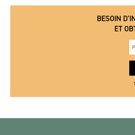
BESOIN D’I
ET OB