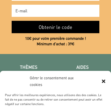
Obtenir le code
10€ pour votre première commande !
Minimum d’achat : 39€
THÈMES
AIDES
Poster photo
FAQ
Gérer le consentement aux
Les villes
CGV
cookies
Portrait
Confidentialité
Film & Série
Pour offrir les meilleures expériences, nous utilisons des des cookies. Le
fait de ne pas consentir ou de retirer son consentement peut avoir un effet
négatif sur certaine fonctions.
CONTACT