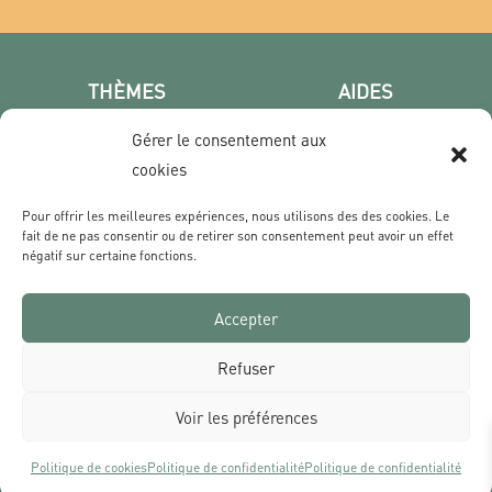
THÈMES
AIDES
Poster photo
FAQ
Gérer le consentement aux
Les villes
CGV
cookies
Portrait
Confidentialité
Film & Série
Pour offrir les meilleures expériences, nous utilisons des des cookies. Le
fait de ne pas consentir ou de retirer son consentement peut avoir un effet
négatif sur certaine fonctions.
CONTACT
Qui sommes nous ?
Accepter
Livraisons & Retours
Contact
Refuser
Voir les préférences
Politique de cookies
Politique de confidentialité
Politique de confidentialité
Tous les prix s’entendent TVA comprise et hors frais de port | Réalisé par Des Sources Studio
Ce site est protégé par reCAPTCHA et Google
Politique de confidentialité
et
Conditions d’utilisation