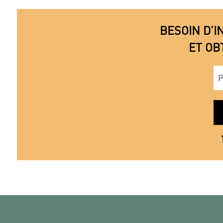
BESOIN D’I
ET OB