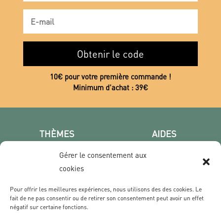
Obtenir le code
10€ pour votre première commande !
Minimum d’achat : 39€
THÈMES
AIDES
Poster photo
FAQ
Gérer le consentement aux
Les villes
CGV
cookies
Portrait
Confidentialité
Film & Série
Pour offrir les meilleures expériences, nous utilisons des des cookies. Le
fait de ne pas consentir ou de retirer son consentement peut avoir un effet
négatif sur certaine fonctions.
CONTACT