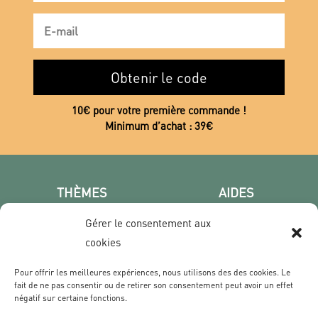
Obtenir le code
10€ pour votre première commande !
Minimum d’achat : 39€
THÈMES
AIDES
Poster photo
FAQ
Gérer le consentement aux
Les villes
CGV
cookies
Portrait
Confidentialité
Film & Série
Pour offrir les meilleures expériences, nous utilisons des des cookies. Le
fait de ne pas consentir ou de retirer son consentement peut avoir un effet
négatif sur certaine fonctions.
CONTACT