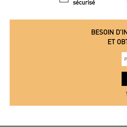
sécurisé
BESOIN D’I
ET OB