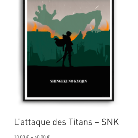
L’attaque des Titans – SNK
10,00
€
–
40,00
€