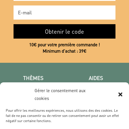
Obtenir le code
10€ pour votre première commande !
Minimum d’achat : 39€
THÈMES
AIDES
Poster photo
FAQ
Gérer le consentement aux
Les villes
CGV
cookies
Portrait
Confidentialité
Film & Série
Pour offrir les meilleures expériences, nous utilisons des des cookies. Le
fait de ne pas consentir ou de retirer son consentement peut avoir un effet
négatif sur certaine fonctions.
CONTACT